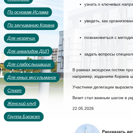
узнать о ключевых нап
По основам Ислама
увидеть, как организов
По заучиванию Корана
познакомиться с методи
Для незрячих
Для инвалидов ДЦП
задать вопросы специал
Для слабослышащих
В рамках экскурсии гостям п
например, изданиям Корана 
Для юных мусульманок
Участники делегации выразили
Спорт
Визит стал важным шагом в ук
Женский клуб
22.05.2026
Группа Бэрэкэт
Рассказать др