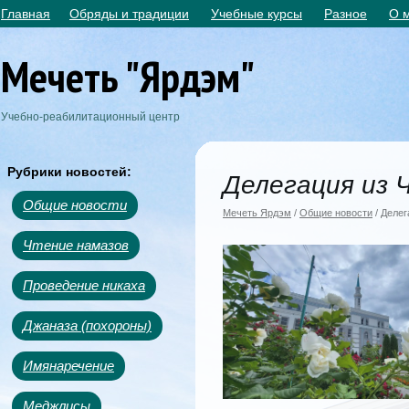
Главная
Обряды и традиции
Учебные курсы
Разное
О 
Мечеть "Ярдэм"
Учебно-реабилитационный центр
Рубрики новостей:
Делегация из 
Общие новости
Мечеть Ярдэм
/
Общие новости
/ Деле
Чтение намазов
Проведение никаха
Джаназа (похороны)
Имянаречение
Меджлисы