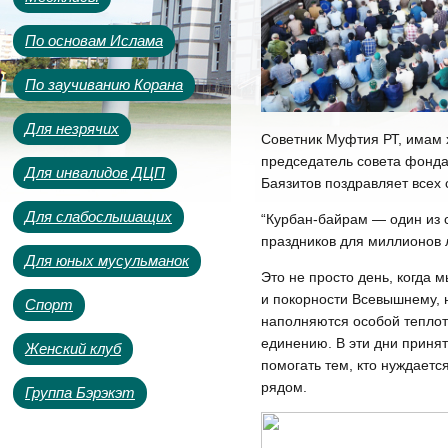
По основам Ислама
По заучиванию Корана
Для незрячих
Советник Муфтия РТ, имам 
председатель совета фонд
Для инвалидов ДЦП
Баязитов поздравляет всех
Для слабослышащих
“Курбан-байрам — один из 
праздников для миллионов 
Для юных мусульманок
Это не просто день, когда 
и покорности Всевышнему, н
Спорт
наполняются особой теплото
единению. В эти дни принят
Женский клуб
помогать тем, кто нуждается
рядом.
Группа Бэрэкэт