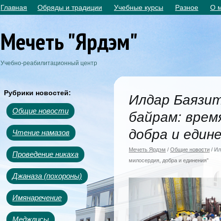
Главная
Обряды и традиции
Учебные курсы
Разное
О 
Мечеть "Ярдэм"
Учебно-реабилитационный центр
Рубрики новостей:
Илдар Баязит
Общие новости
байрам: врем
добра и едине
Чтение намазов
Мечеть Ярдэм
/
Общие новости
/ Ил
Проведение никаха
милосердия, добра и единения”
Джаназа (похороны)
Имянаречение
Меджлисы