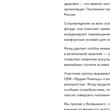
здоровья — это важная час
организации. Паломники пр
России.
Сопровождение на всех эта
фонда: они помогают ориен
координируют перемещение
комфортные условия для с
Фонд уделяет особое вним
в религиозной практике — о
позволяет незрячим мусуль
важнейших столпов ислама
Участники группы выражают
ОБФ «Ярдам‑Помощь» и всем
реальностью. Фонд продолж
особыми потребностями, ч
смогли совершить паломнич
Мы просим у Всевышнего, ч
каждому возможность выпол