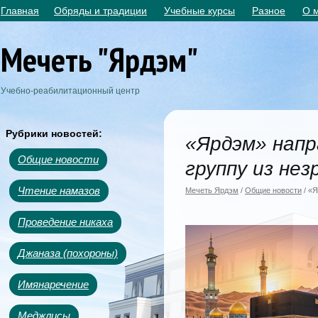
Главная
Обряды и традиции
Учебные курсы
Разное
О 
Мечеть "Ярдэм"
Учебно-реабилитационный центр
Рубрики новостей:
«Ярдэм» напр
Общие новости
группу из нез
Чтение намазов
Мечеть Ярдэм
/
Общие новости
/ «Я
Проведение никаха
Джаназа (похороны)
Имянаречение
Меджлисы