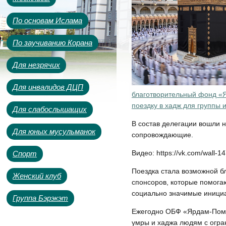
По основам Ислама
По заучиванию Корана
Для незрячих
Для инвалидов ДЦП
благотворительный фонд «
поездку в хадж для группы и
Для слабослышащих
В состав делегации вошли 
Для юных мусульманок
сопровождающие.
Видео: https://vk.com/wall-
Спорт
Поездка стала возможной б
Женский клуб
спонсоров, которые помога
социально значимые иници
Группа Бэрэкэт
Ежегодно ОБФ «Ярдам‑Помо
умры и хаджа людям с огр