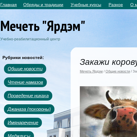
Главная
Обряды и традиции
Учебные курсы
Разное
О 
Мечеть "Ярдэм"
Учебно-реабилитационный центр
Рубрики новостей:
Закажи коров
Общие новости
Мечеть Ярдэм
/
Общие новости
/ За
Чтение намазов
Проведение никаха
Джаназа (похороны)
Имянаречение
Меджлисы