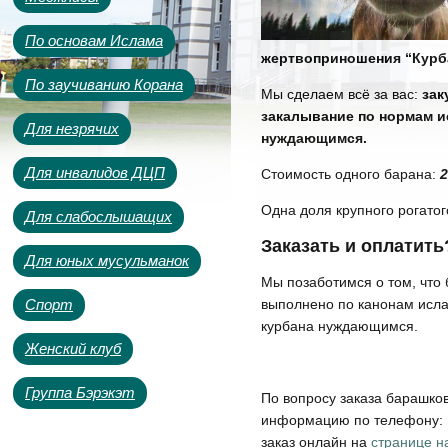
По основам Ислама
жертвоприношения “Курба
По заучиванию Корана
Мы сделаем всё за вас:
зак
закалывание по нормам и
Для незрячих
нуждающимся.
Для инвалидов ДЦП
Стоимость одного барана:
2
Одна доля крупного рогатог
Для слабослышащих
Заказать и оплатить
Для юных мусульманок
Мы позаботимся о том, что
выполнено по канонам исла
Спорт
курбана нуждающимся.
Женский клуб
Группа Бэрэкэт
По вопросу заказа барашков
информацию по телефону
заказ онлайн на
странице н