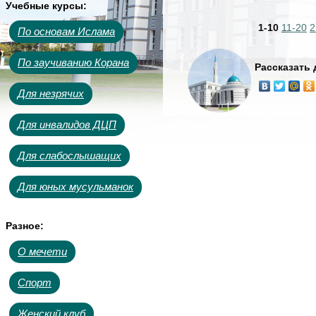
Учебные курсы:
1-10
11-20
2
По основам Ислама
По заучиванию Корана
Рассказать
Для незрячих
Для инвалидов ДЦП
Для слабослышащих
Для юных мусульманок
Разное:
О мечети
Спорт
Женский клуб