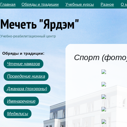
Главная
Обряды и традиции
Учебные курсы
Разное
О 
Мечеть "Ярдэм"
Учебно-реабилитационный центр
Обряды и традиции:
Спорт (фото
Чтение намазов
Проведение никаха
Джаназа (похороны)
Имянаречение
Меджлисы